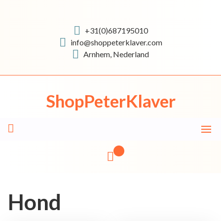
Skip
to
content
+31(0)687195010
info@shoppeterklaver.com
Arnhem, Nederland
ShopPeterKlaver
Hond