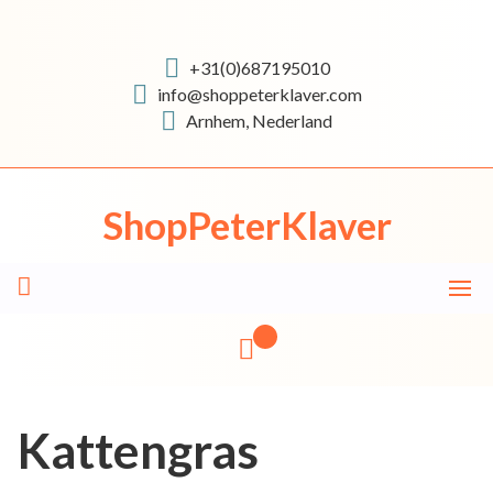
Skip
to
content
+31(0)687195010
info@shoppeterklaver.com
Arnhem, Nederland
ShopPeterKlaver
Kattengras