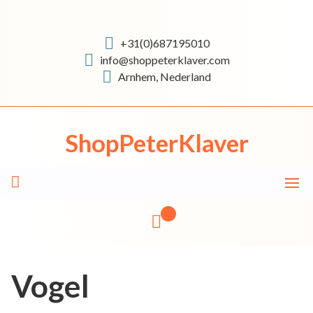
Skip
to
content
+31(0)687195010
info@shoppeterklaver.com
Arnhem, Nederland
ShopPeterKlaver
Vogel