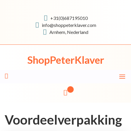
Skip
to
content
+31(0)687195010
info@shoppeterklaver.com
Arnhem, Nederland
ShopPeterKlaver
Voordeelverpakking