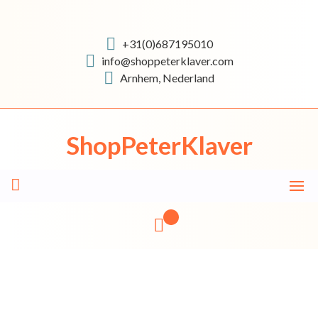
Skip
to
content
+31(0)687195010
info@shoppeterklaver.com
Arnhem, Nederland
ShopPeterKlaver